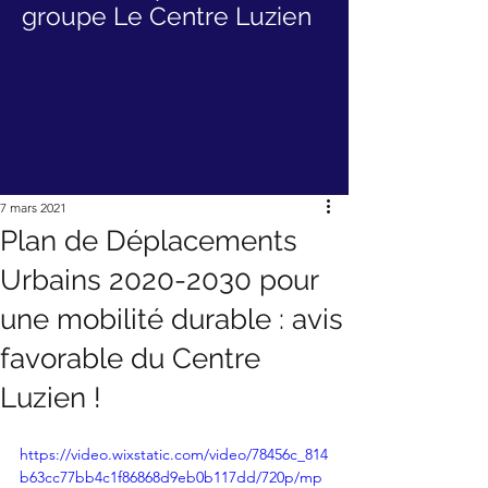
groupe Le Centre Luzien
7 mars 2021
Plan de Déplacements
Urbains 2020-2030 pour
une mobilité durable : avis
favorable du Centre
Luzien !
https://video.wixstatic.com/video/78456c_814
b63cc77bb4c1f86868d9eb0b117dd/720p/mp