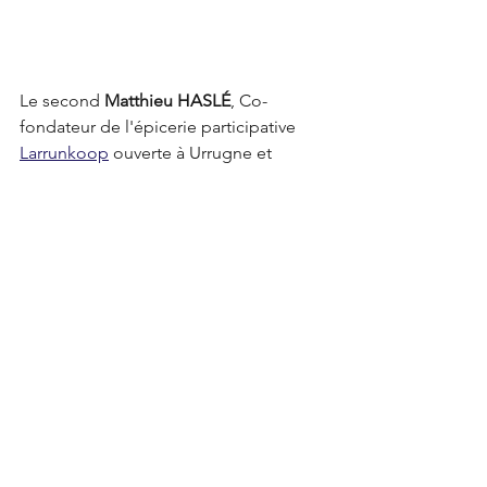
Le second 
Matthieu HASLÉ
, Co-
fondateur de l'épicerie participative 
Larrunkoop
 ouverte à Urrugne et 
Ciboure et Président de 
Humans by 
Nature
 pour "Cultiver des 
écosystèmes durables..."
Voir tout
Posts récents