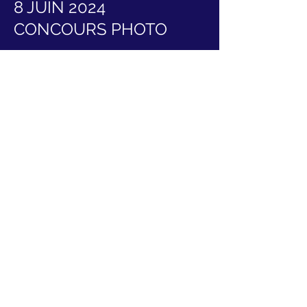
8 JUIN 2024
CONCOURS PHOTO
Sous le marrainage de Francine
📸
COUSTEAU,
un concours photo est ouvert
pour les jeunes générations (
enfants,
sur le thème de l’océan
collégiens et lycéens)
🗣️Les gagnants du concours photo seront
annoncés par Francine COUSTEAU en clôture
de la conférence organisée le 8 juin 2024.
⚠️ Inscriptions fermées