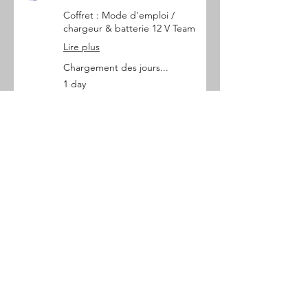
Coffret : Mode d'emploi /
chargeur & batterie 12 V Team
Lire plus
Chargement des jours...
1 day
Gratuit
Gratuit
Réserver
Perceuse-visseuse
sans fil 12V + forets
Coffret : Mode d'emploi /
chargeur & batterie 12 V Team /
accessoires
Lire plus
Chargement des jours...
1 day