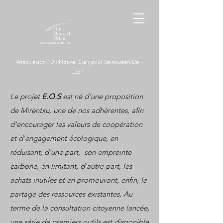
Association "Un Nouvel Élan pour Saint-Jean-De-
Luz"
Le projet
E.O.S
est né d'une proposition
de Mirentxu, une de nos adhérentes, afin
d'encourager les valeurs de coopération
et d’engagement écologique, en
réduisant, d'une part, son empreinte
carbone, en limitant, d'autre part, les
achats inutiles et en promouvant, enfin, le
partage des ressources existantes.
Au
terme de la consultation citoyenne lancée,
une série de premiers outils est disponible