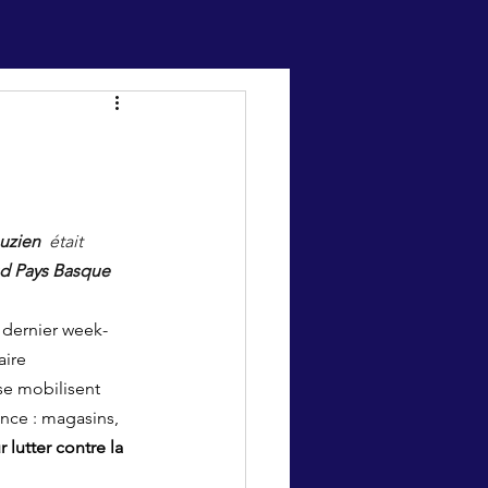
uzien 
 était 
d Pays Basque 
 dernier week-
ire 
se mobilisent 
rance : magasins, 
 lutter contre la 