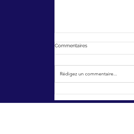
Commentaires
Rédigez un commentaire...
14 Juillet 2025 : ne pas
oublier
©2020 par
U.N.É
"Un Nouvel Élan pour