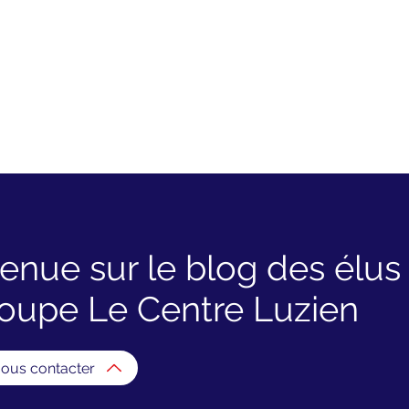
-Jean-De-Luz"
Eaux de baignade ...
Journée des océans (WOD)
Projet E.O.S
enue sur le blog des élu
oupe Le Centre Luzien
ous contacter