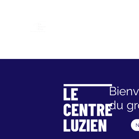
U.N.É
Association "Un Nouvel Élan pour Saint
Accueil
Nos valeurs
Ukraine
Conférences
Bienv
du gr
N